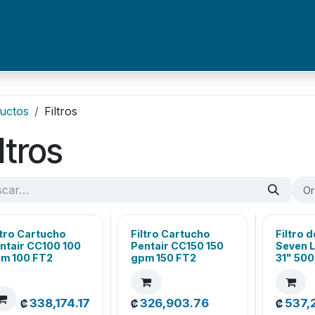
Puntos de Venta
Contáctenos
Catálogos
uctos
Filtros
ltros
Or
ltro Cartucho
Filtro Cartucho
Filtro 
ntair CC100 100
Pentair CC150 150
Seven L
m 100 FT2
gpm 150 FT2
31" 500
338,174.17
326,903.76
537,
₡
₡
₡