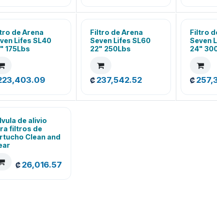
ltro de Arena
Filtro de Arena
Filtro 
ven Lifes SL40
Seven Lifes SL60
Seven L
" 175Lbs
22" 250Lbs
24" 30
223,403.09
237,542.52
257,
₡
₡
lvula de alivio
ra filtros de
rtucho Clean and
ear
26,016.57
₡