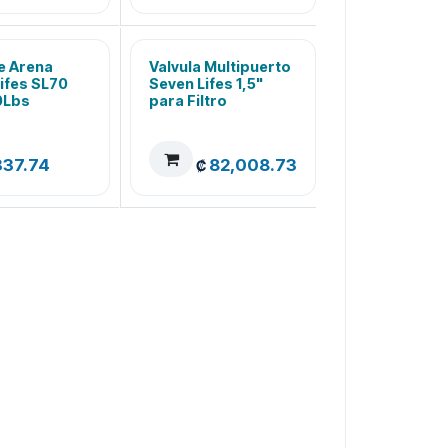
de Arena
Valvula Multipuerto
ifes SL70
Seven Lifes 1,5"
0Lbs
para Filtro
337.74
82,008.73
₡