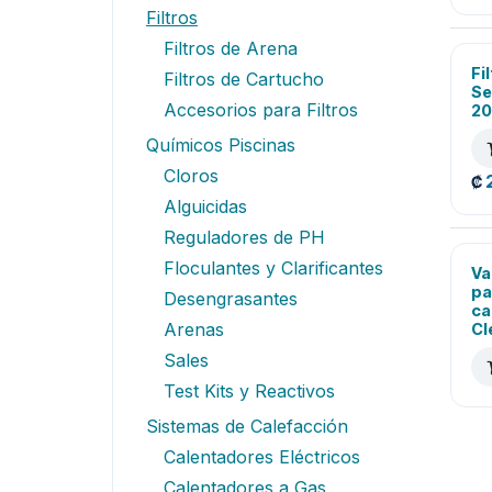
Filtros
Filtros de Arena
Fi
Filtros de Cartucho
Se
Accesorios para Filtros
20
Químicos Piscinas
Cloros
₡
Alguicidas
Reguladores de PH
Floculantes y Clarificantes
Va
pa
Desengrasantes
ca
Arenas
Cl
Sales
Test Kits y Reactivos
Sistemas de Calefacción
Calentadores Eléctricos
Calentadores a Gas