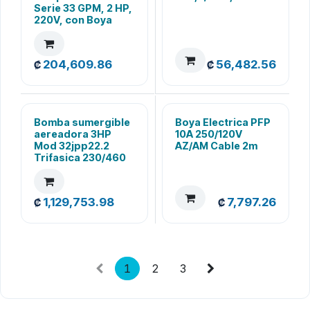
Serie 33 GPM, 2 HP,
220V, con Boya
204,609.86
56,482.56
₡
₡
Bomba sumergible
Boya Electrica PFP
aereadora 3HP
10A 250/120V
Mod 32jpp22.2
AZ/AM Cable 2m
Trifasica 230/460
1,129,753.98
7,797.26
₡
₡
1
2
3