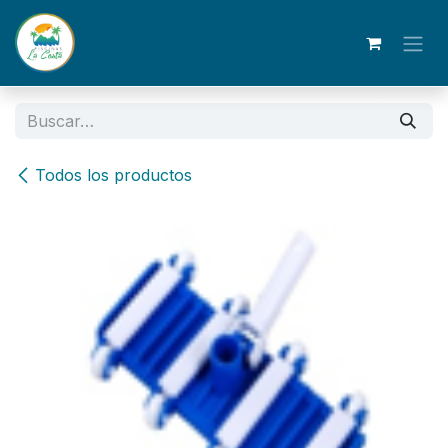
Ir al contenido
Todos los productos