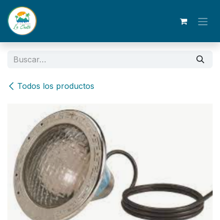
Ir al contenido
Todos los productos