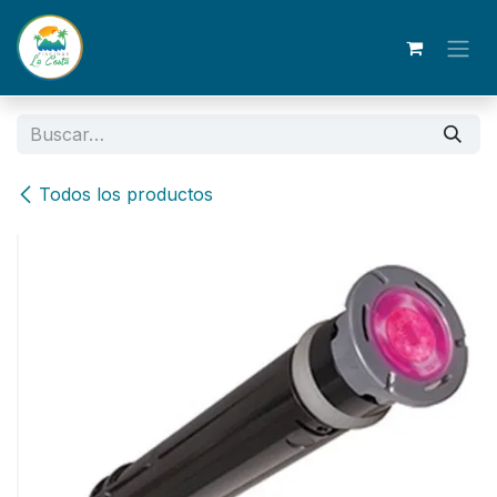
Ir al contenido
Todos los productos