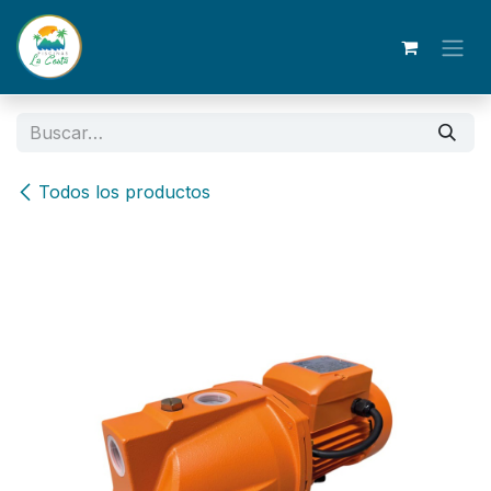
Ir al contenido
Todos los productos