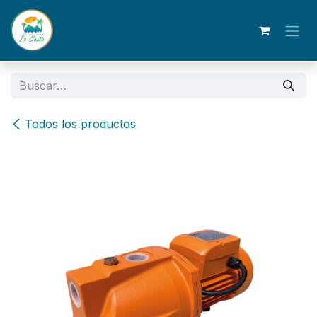
Ir al contenido
Todos los productos