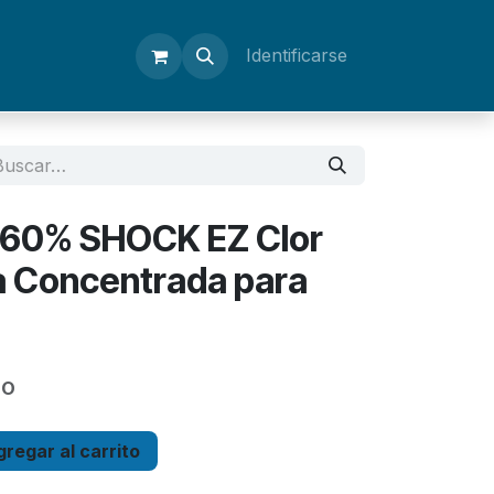
Identificarse
s 60% SHOCK EZ Clor
a Concentrada para
DO
regar al carrito