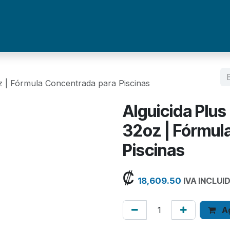
Puntos de Venta
Contáctenos
Catálogos
 | Fórmula Concentrada para Piscinas
Alguicida Plu
32oz | Fórmul
Piscinas
₡
18,609.50
IVA INCLUI
Ag