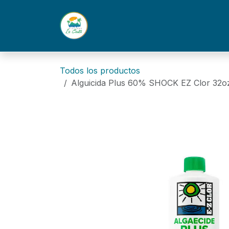
Ir al contenido
Inicio
Nosotros
Productos
Todos los productos
Alguicida Plus 60% SHOCK EZ Clor 32oz