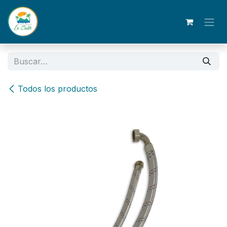
Ir al contenido
Todos los productos