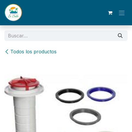
Ir al contenido
Todos los productos