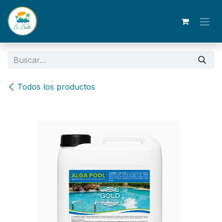
Ir al contenido
Todos los productos