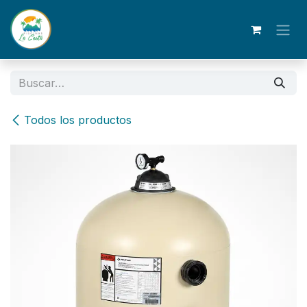
Ir al contenido
Todos los productos